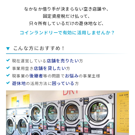
なかなか借り手が決まらない空き店舗や、
固定資産税だけ払って、
只々所有しているだけの遊休地など、
コインランドリーで有効に活用しませんか？
こんな方におすすめ！
▼
店舗を売りたい
現在運営している
方
店舗を貸したい
事業用空き
方
後継者
お悩み
現事業の
等の問題で
の事業主様
遊休地
困っている
の活用方法に
方