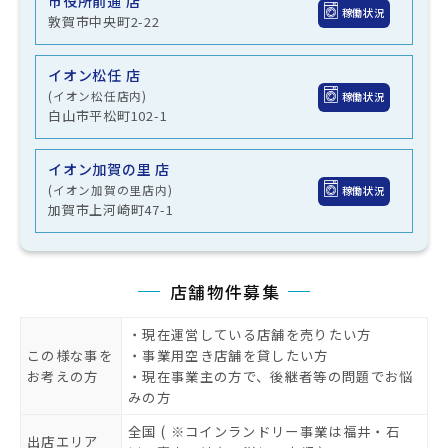
市役所前通 店
稼働状況
敦賀市中央町2-22
イオン松任 店
(イオン松任店内)
稼働状況
白山市平松町102-1
イオン加賀の里 店
(イオン加賀の里店内)
稼働状況
加賀市上河崎町47-1
店舗物件募集
・現在運営している店舗を売りたい方
この様な事を
・事業用空き店舗を貸したい方
お考えの方
・現在事業主の方で、後継者等の問題でお悩
みの方
全国 ( ※コインランドリー事業は福井・石
出店エリア