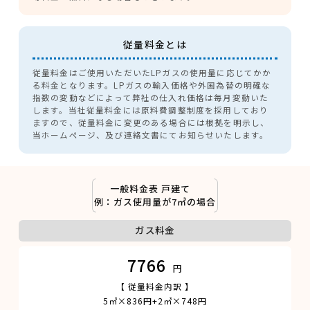
従量料金とは
従量料金はご使用いただいたLPガスの使用量に応じてかか
る料金となります。LPガスの輸入価格や外国為替の明確な
指数の変動などによって弊社の仕入れ価格は毎月変動いた
します。当社従量料金には原料費調整制度を採用しており
ますので、従量料金に変更のある場合には根拠を明示し、
当ホームページ、及び連絡文書にてお知らせいたします。
一般料金表 戸建て
例：ガス使用量が7㎥の場合
ガス料金
7766
円
【 従量料金内訳 】
5㎥×836円+2㎥×748円