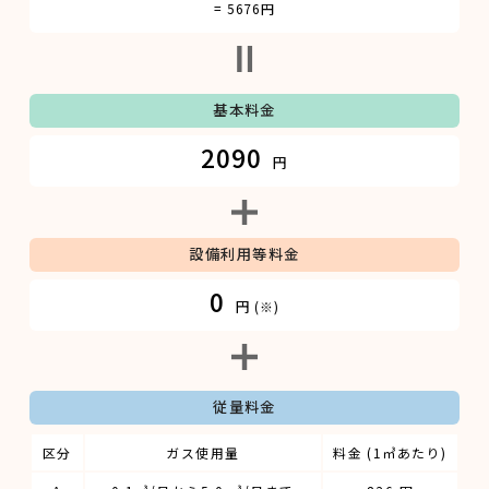
= 5676円
基本料金
2090
円
設備利用等料金
0
円
(※)
従量料金
区分
ガス使用量
料金 (1㎥あたり)