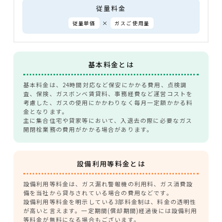
従量料金
×
従量単価
ガスご使用量
基本料金とは
基本料金は、24時間対応など保安にかかる費用、点検調
査、保険、ガスボンベ賃貸料、事務経費など運営コストを
考慮した、ガスの使用にかかわりなく毎月一定額かかる料
金となります。
主に集合住宅や貸家等において、入退去の際に必要なガス
開閉栓業務の費用がかかる場合があります。
設備利用等料金とは
設備利用等料金は、ガス漏れ警報機の利用料、ガス消費設
備を当社から貸与されている場合の費用などです。
設備利用等料金を明示している3部料金制は、料金の透明性
が高いと言えます。一定期間(償却期間)経過後には設備利用
等料金が無料になる場合もございます。