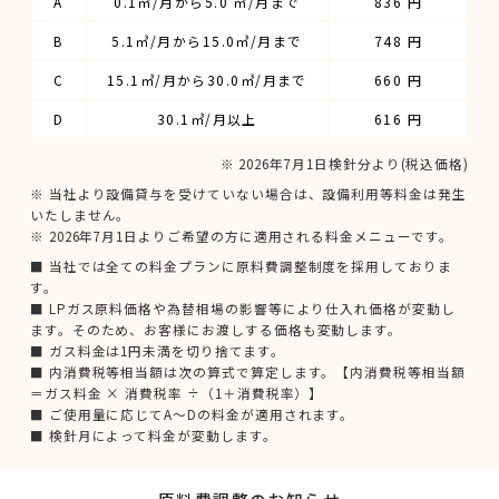
A
0.1㎥/月から5.0 ㎥/月まで
836 円
B
5.1㎥/月から15.0㎥/月まで
748 円
C
15.1㎥/月から30.0㎥/月まで
660 円
D
30.1㎥/月以上
616 円
※ 2026年7月1日検針分より(税込価格)
※ 当社より設備貸与を受けていない場合は、設備利用等料金は発生
いたしません。
※ 2026年7月1日よりご希望の方に適用される料金メニューです。
■ 当社では全ての料金プランに原料費調整制度を採用しておりま
す。
■ LPガス原料価格や為替相場の影響等により仕入れ価格が変動し
ます。そのため、お客様にお渡しする価格も変動します。
■ ガス料金は1円未満を切り捨てます。
■ 内消費税等相当額は次の算式で算定します。【内消費税等相当額
＝ガス料金 × 消費税率 ÷（1＋消費税率）】
■ ご使用量に応じてA～Dの料金が適用されます。
■ 検針月によって料金が変動します。