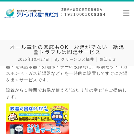
適格請求書発行事業者登録番号
: T9210001008384
オール電化の家庭もOK お湯がでない 給湯
器トラブルは即湯サービス
2025年10月27日
By
クリーンガス福井
お知らせ
「即湯（そくとう）サービス」は、エコキュート・ガス給湯
器・電気温水器・灯油ボイラーの故障時に、即湯セット（ガ
スボンベ・ガス給湯器など）を一時的に設置してすぐにお湯
を出すサービスです。
設置から１時間でお湯が使える“当たり前の幸せ”をご提供し
ます。